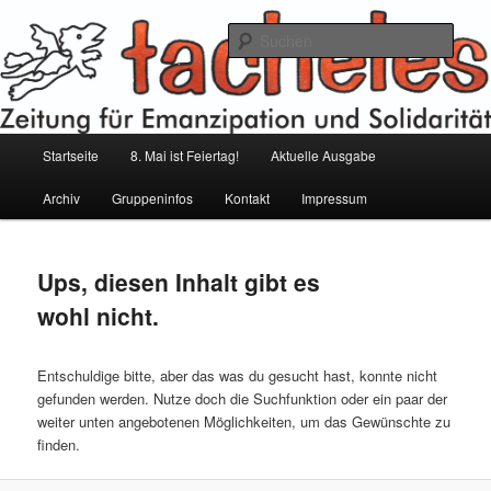
Zum
Zum
Inhalt
sekundären
Such
wechseln
Inhalt
wechseln
tacheles – Zeitung für Emanzipation
und Solidarität
Hauptmenü
Startseite
8. Mai ist Feiertag!
Aktuelle Ausgabe
Archiv
Gruppeninfos
Kontakt
Impressum
Ups, diesen Inhalt gibt es
wohl nicht.
Entschuldige bitte, aber das was du gesucht hast, konnte nicht
gefunden werden. Nutze doch die Suchfunktion oder ein paar der
weiter unten angebotenen Möglichkeiten, um das Gewünschte zu
finden.