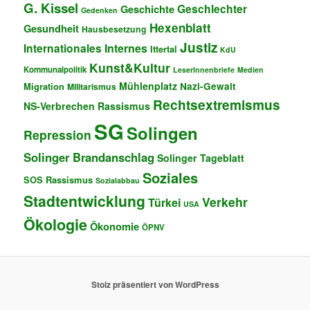
G. Kissel
Geschlechter
Geschichte
Gedenken
Hexenblatt
Gesundheit
Hausbesetzung
Justiz
Internationales
Internes
Ittertal
KdU
Kunst&Kultur
Kommunalpolitik
LeserInnenbriefe
Medien
Mühlenplatz
Migration
Nazi-Gewalt
Militarismus
Rechtsextremismus
NS-Verbrechen
Rassismus
SG
Solingen
Repression
Solinger Brandanschlag
Solinger Tageblatt
Soziales
SOS Rassismus
Sozialabbau
Stadtentwicklung
Verkehr
Türkei
USA
Ökologie
Ökonomie
ÖPNV
Stolz präsentiert von WordPress