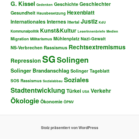
G. Kissel
Geschlechter
Geschichte
Gedenken
Hexenblatt
Gesundheit
Hausbesetzung
Justiz
Internationales
Internes
Ittertal
KdU
Kunst&Kultur
Kommunalpolitik
LeserInnenbriefe
Medien
Mühlenplatz
Migration
Nazi-Gewalt
Militarismus
Rechtsextremismus
NS-Verbrechen
Rassismus
SG
Solingen
Repression
Solinger Brandanschlag
Solinger Tageblatt
Soziales
SOS Rassismus
Sozialabbau
Stadtentwicklung
Verkehr
Türkei
USA
Ökologie
Ökonomie
ÖPNV
Stolz präsentiert von WordPress