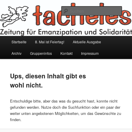
Zum
Zum
Inhalt
sekundären
Such
wechseln
Inhalt
wechseln
tacheles – Zeitung für Emanzipation
und Solidarität
Hauptmenü
Startseite
8. Mai ist Feiertag!
Aktuelle Ausgabe
Archiv
Gruppeninfos
Kontakt
Impressum
Ups, diesen Inhalt gibt es
wohl nicht.
Entschuldige bitte, aber das was du gesucht hast, konnte nicht
gefunden werden. Nutze doch die Suchfunktion oder ein paar der
weiter unten angebotenen Möglichkeiten, um das Gewünschte zu
finden.