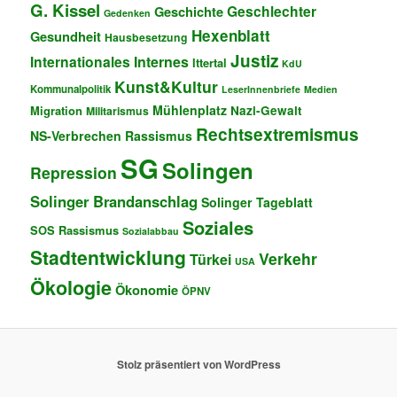
G. Kissel
Geschlechter
Geschichte
Gedenken
Hexenblatt
Gesundheit
Hausbesetzung
Justiz
Internationales
Internes
Ittertal
KdU
Kunst&Kultur
Kommunalpolitik
LeserInnenbriefe
Medien
Mühlenplatz
Migration
Nazi-Gewalt
Militarismus
Rechtsextremismus
NS-Verbrechen
Rassismus
SG
Solingen
Repression
Solinger Brandanschlag
Solinger Tageblatt
Soziales
SOS Rassismus
Sozialabbau
Stadtentwicklung
Verkehr
Türkei
USA
Ökologie
Ökonomie
ÖPNV
Stolz präsentiert von WordPress