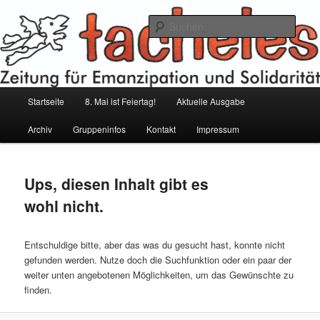
Zum
Zum
Inhalt
sekundären
Such
wechseln
Inhalt
wechseln
tacheles – Zeitung für Emanzipation
und Solidarität
Hauptmenü
Startseite
8. Mai ist Feiertag!
Aktuelle Ausgabe
Archiv
Gruppeninfos
Kontakt
Impressum
Ups, diesen Inhalt gibt es
wohl nicht.
Entschuldige bitte, aber das was du gesucht hast, konnte nicht
gefunden werden. Nutze doch die Suchfunktion oder ein paar der
weiter unten angebotenen Möglichkeiten, um das Gewünschte zu
finden.