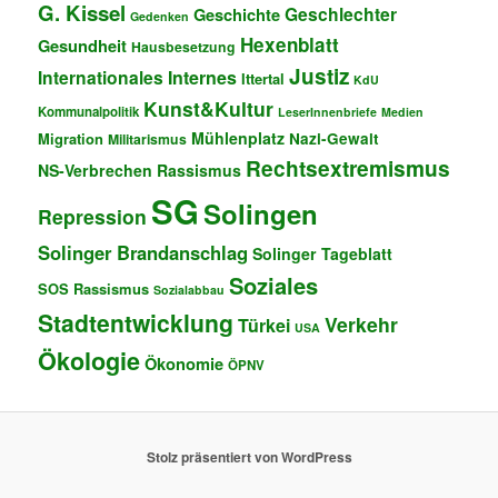
G. Kissel
Geschlechter
Geschichte
Gedenken
Hexenblatt
Gesundheit
Hausbesetzung
Justiz
Internationales
Internes
Ittertal
KdU
Kunst&Kultur
Kommunalpolitik
LeserInnenbriefe
Medien
Mühlenplatz
Migration
Nazi-Gewalt
Militarismus
Rechtsextremismus
NS-Verbrechen
Rassismus
SG
Solingen
Repression
Solinger Brandanschlag
Solinger Tageblatt
Soziales
SOS Rassismus
Sozialabbau
Stadtentwicklung
Verkehr
Türkei
USA
Ökologie
Ökonomie
ÖPNV
Stolz präsentiert von WordPress