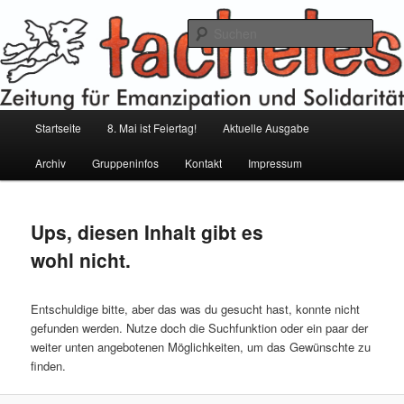
Zum
Zum
Inhalt
sekundären
Such
wechseln
Inhalt
wechseln
tacheles – Zeitung für Emanzipation
und Solidarität
Hauptmenü
Startseite
8. Mai ist Feiertag!
Aktuelle Ausgabe
Archiv
Gruppeninfos
Kontakt
Impressum
Ups, diesen Inhalt gibt es
wohl nicht.
Entschuldige bitte, aber das was du gesucht hast, konnte nicht
gefunden werden. Nutze doch die Suchfunktion oder ein paar der
weiter unten angebotenen Möglichkeiten, um das Gewünschte zu
finden.