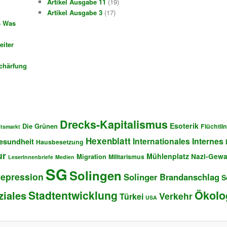
Artikel Ausgabe 11
(19)
i
Artikel Ausgabe 3
(17)
v
– Was
e
eiter
schärfung
Drecks-Kapitalismus
Esoterik
Die Grünen
Flüchtli
itsmarkt
Hexenblatt
Internationales
Internes
esundheit
Hausbesetzung
ur
Mühlenplatz
Migration
Nazi-Gewa
Militarismus
LeserInnenbriefe
Medien
SG
Solingen
epression
Solinger Brandanschlag
S
Stadtentwicklung
Ökolo
ziales
Verkehr
Türkei
USA