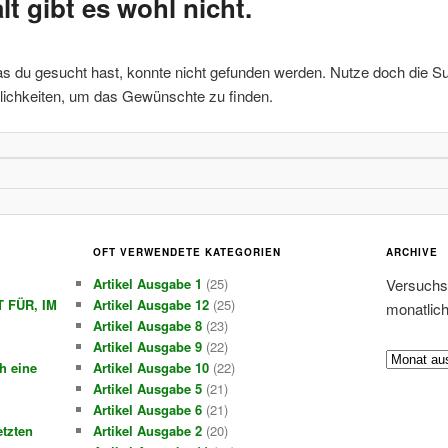
lt gibt es wohl nicht.
as du gesucht hast, konnte nicht gefunden werden. Nutze doch die Su
lichkeiten, um das Gewünschte zu finden.
OFT VERWENDETE KATEGORIEN
ARCHIVE
Artikel Ausgabe 1
(25)
Versuchs 
 FÜR, IM
Artikel Ausgabe 12
(25)
monatlic
Artikel Ausgabe 8
(23)
Artikel Ausgabe 9
(22)
A
ch eine
Artikel Ausgabe 10
(22)
r
Artikel Ausgabe 5
(21)
c
Artikel Ausgabe 6
(21)
h
etzten
Artikel Ausgabe 2
(20)