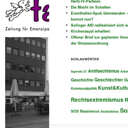
Hartz-IV-Parteien
Die Macht im Schatten
Eventhallen-Spuk überstanden 
kommt nun?
Solinger AfD radikalisiert sich w
Kirchenasyal erhalten!
Offener Brief zur geplanten Ver
der Strassenordnung
SCHLAGWÖRTER
Antifaschismus
Agenda 21
Arbe
Geschlechter
Geschichte
G
Kunst&Kult
Kommunalpolitik
Rechtsextremismus
R
So
SOS Rassismus
Sozialabbau