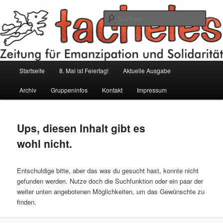
Zum
Zum
Inhalt
sekundären
Such
wechseln
Inhalt
wechseln
tacheles – Zeitung für Emanzipation
und Solidarität
Hauptmenü
Startseite
8. Mai ist Feiertag!
Aktuelle Ausgabe
Archiv
Gruppeninfos
Kontakt
Impressum
Ups, diesen Inhalt gibt es
wohl nicht.
Entschuldige bitte, aber das was du gesucht hast, konnte nicht
gefunden werden. Nutze doch die Suchfunktion oder ein paar der
weiter unten angebotenen Möglichkeiten, um das Gewünschte zu
finden.