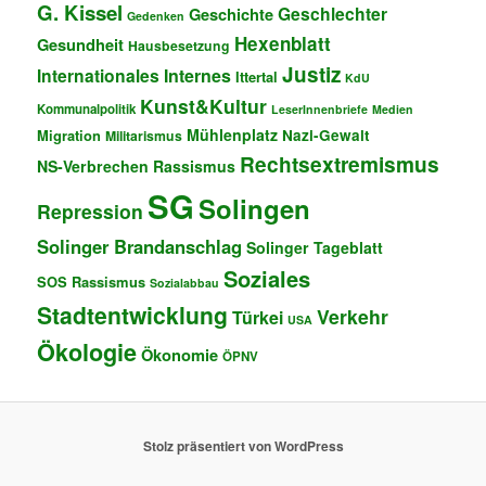
G. Kissel
Geschlechter
Geschichte
Gedenken
Hexenblatt
Gesundheit
Hausbesetzung
Justiz
Internationales
Internes
Ittertal
KdU
Kunst&Kultur
Kommunalpolitik
LeserInnenbriefe
Medien
Mühlenplatz
Migration
Nazi-Gewalt
Militarismus
Rechtsextremismus
NS-Verbrechen
Rassismus
SG
Solingen
Repression
Solinger Brandanschlag
Solinger Tageblatt
Soziales
SOS Rassismus
Sozialabbau
Stadtentwicklung
Verkehr
Türkei
USA
Ökologie
Ökonomie
ÖPNV
Stolz präsentiert von WordPress